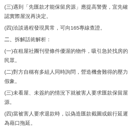
(三)遇到「先匯款才能保留房源」應提高警覺，宜先確
認實際屋況再決定。
(四)洽談過程發現異常，可向165專線查證。
二、
拆解話術解析：
(一)在租屋社團刊登條件優渥的物件，吸引急於找房的
民眾。
(二)對方自稱有多組人同時詢問，營造機會難得的壓力
假象。
(三)未看屋、未簽約的情況下就被害人要求匯款保留屋
源。
(四)當被害人要求退款時，以偽造匯款截圖或銀行延遲
為藉口拖延。