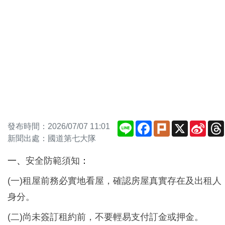
Line
Facebook
Plurk
X
Sina
發布時間：2026/07/07 11:01
Weib
新聞出處：國道第七大隊
一、
安全防範須知
：
(一)租屋前務必實地看屋，確認房屋真實存在及出租人
身分。
(二)尚未簽訂租約前，不要輕易支付訂金或押金。