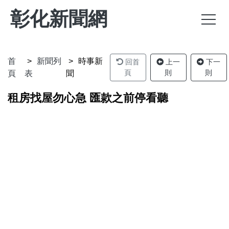
彰化新聞網
首
新聞列
時事新
回首
上一
下一
頁
則
則
頁
表
聞
租房找屋勿心急 匯款之前停看聽