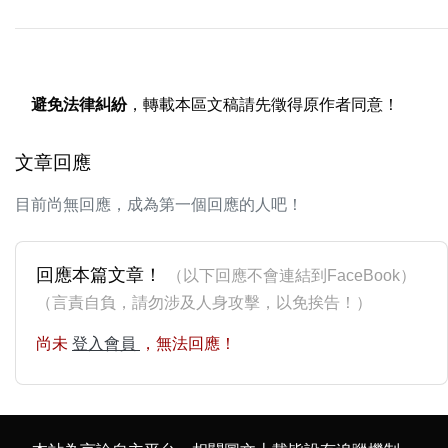
避免法律糾紛
，轉載本區文稿請先徵得原作者同意！
文章回應
目前尚無回應，成為第一個回應的人吧！
回應本篇文章！
（以下回應不會連結到FaceBook）
（言責自負，請勿涉及人身攻擊，以免挨告！）
尚未
登入會員
，無法回應！