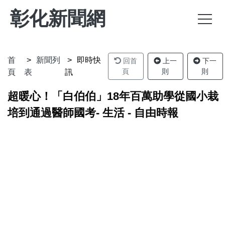
彰化新聞網
首
新聞列
即時快
回首
上一
下一
頁
則
則
頁
表
訊
超暖心！「白伯伯」18年百萬助學從國小栽
培到通過醫師國考- 生活 - 自由時報