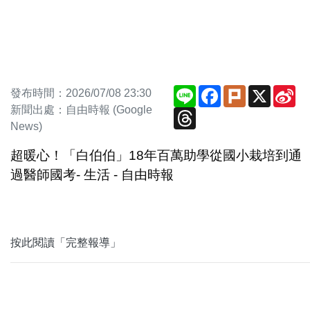
Line
Facebook
Plurk
X
Si
發布時間：2026/07/08 23:30
We
新聞出處：自由時報 (Google
Threads
News)
超暖心！「白伯伯」18年百萬助學從國小栽培到通
過醫師國考- 生活 - 自由時報
按此閱讀「完整報導」