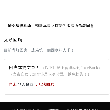
避免法律糾紛
，轉載本區文稿請先徵得原作者同意！
文章回應
目前尚無回應，成為第一個回應的人吧！
回應本篇文章！
（以下回應不會連結到FaceBook）
（言責自負，請勿涉及人身攻擊，以免挨告！）
尚未
登入會員
，無法回應！