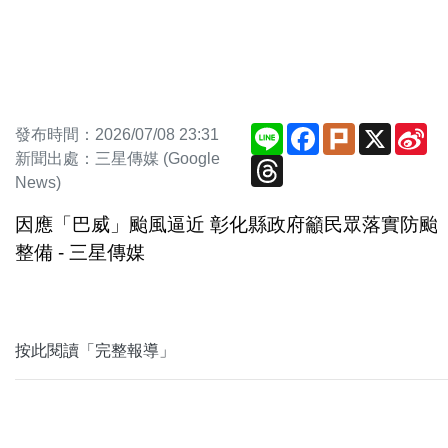
Line
Facebook
Plurk
X
Si
發布時間：2026/07/08 23:31
We
新聞出處：三星傳媒 (Google
Threads
News)
因應「巴威」颱風逼近 彰化縣政府籲民眾落實防颱
整備 - 三星傳媒
按此閱讀「完整報導」