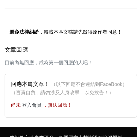
避免法律糾紛
，轉載本區文稿請先徵得原作者同意！
文章回應
目前尚無回應，成為第一個回應的人吧！
回應本篇文章！
（以下回應不會連結到FaceBook）
（言責自負，請勿涉及人身攻擊，以免挨告！）
尚未
登入會員
，無法回應！