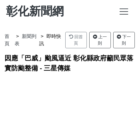
彰化新聞網
首
新聞列
即時快
回首
上一
下一
頁
則
則
頁
表
訊
因應「巴威」颱風逼近 彰化縣政府籲民眾落
實防颱整備 - 三星傳媒