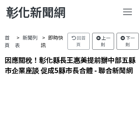
彰化新聞網
首
新聞列
即時快
回首
上一
下一
頁
表
訊
頁
則
則
因應關稅！彰化縣長王惠美提前辦中部五縣
市企業座談 促成5縣市長合體 - 聯合新聞網