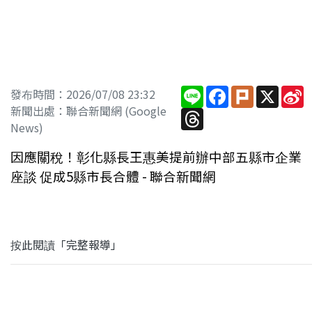
Line
Facebook
Plurk
X
S
發布時間：2026/07/08 23:32
W
新聞出處：聯合新聞網 (Google
Threads
News)
因應關稅！彰化縣長王惠美提前辦中部五縣市企業
座談 促成5縣市長合體 - 聯合新聞網
按此閱讀「完整報導」