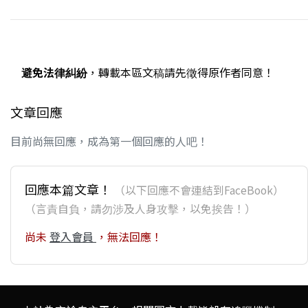
避免法律糾紛
，轉載本區文稿請先徵得原作者同意！
文章回應
目前尚無回應，成為第一個回應的人吧！
回應本篇文章！
（以下回應不會連結到FaceBook）
（言責自負，請勿涉及人身攻擊，以免挨告！）
尚未
登入會員
，無法回應！