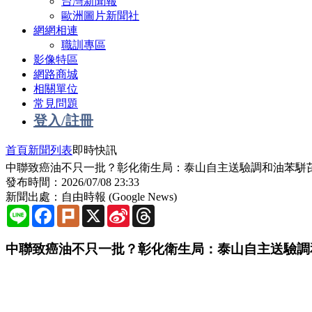
台灣新聞報
歐洲圖片新聞社
網網相連
職訓專區
影像特區
網路商城
相關單位
常見問題
登入/註冊
首頁
新聞列表
即時快訊
中聯致癌油不只一批？彰化衛生局：泰山自主送驗調和油苯駢芘超
發布時間：2026/07/08 23:33
新聞出處：自由時報 (Google News)
Line
Facebook
Plurk
X
Sina
Threads
Weibo
中聯致癌油不只一批？彰化衛生局：泰山自主送驗調和