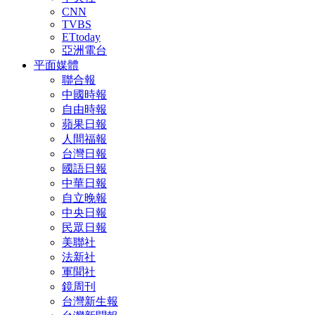
CNN
TVBS
ETtoday
亞洲電台
平面媒體
聯合報
中國時報
自由時報
蘋果日報
人間福報
台灣日報
國語日報
中華日報
自立晚報
中央日報
民眾日報
美聯社
法新社
軍聞社
鏡周刊
台灣新生報