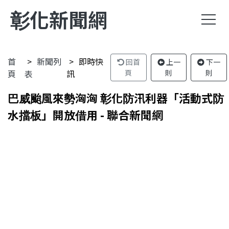
彰化新聞網
首
新聞列
即時快
回首
上一
下一
頁
表
訊
頁
則
則
巴威颱風來勢洶洶 彰化防汛利器「活動式防
水擋板」開放借用 - 聯合新聞網