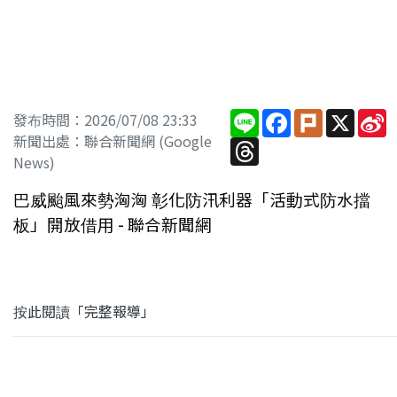
Line
Facebook
Plurk
X
S
發布時間：2026/07/08 23:33
W
新聞出處：聯合新聞網 (Google
Threads
News)
巴威颱風來勢洶洶 彰化防汛利器「活動式防水擋
板」開放借用 - 聯合新聞網
按此閱讀「完整報導」