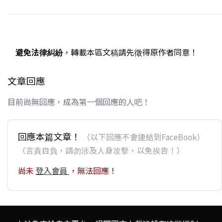
避免法律糾紛
，轉載本區文稿請先徵得原作者同意！
文章回應
目前尚無回應，成為第一個回應的人吧！
回應本篇文章！
（以下回應不會連結到FaceBook）
（言責自負，請勿涉及人身攻擊，以免挨告！）
尚未
登入會員
，無法回應！