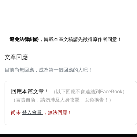
避免法律糾紛
，轉載本區文稿請先徵得原作者同意！
文章回應
目前尚無回應，成為第一個回應的人吧！
回應本篇文章！
（以下回應不會連結到FaceBook）
（言責自負，請勿涉及人身攻擊，以免挨告！）
尚未
登入會員
，無法回應！