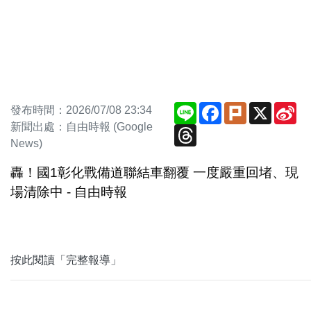
Line
Facebook
Plurk
X
Si
發布時間：2026/07/08 23:34
We
新聞出處：自由時報 (Google
Threads
News)
轟！國1彰化戰備道聯結車翻覆 一度嚴重回堵、現
場清除中 - 自由時報
按此閱讀「完整報導」