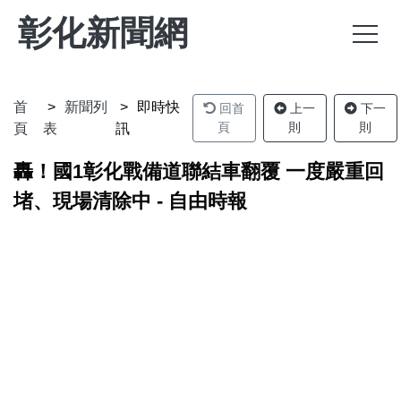
彰化新聞網
首
新聞列
即時快
回首
上一
下一
頁
則
則
頁
表
訊
轟！國1彰化戰備道聯結車翻覆 一度嚴重回
堵、現場清除中 - 自由時報