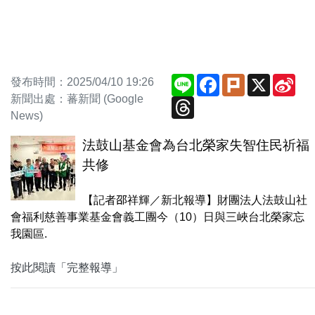
Line
Facebook
Plurk
X
Sin
發布時間：2025/04/10 19:26
We
新聞出處：蕃新聞 (Google
Threads
News)
法鼓山基金會為台北榮家失智住民祈福
共修
【記者邵祥輝／新北報導】財團法人法鼓山社
會福利慈善事業基金會義工團今（10）日與三峽台北榮家忘
我園區.
按此閱讀「完整報導」