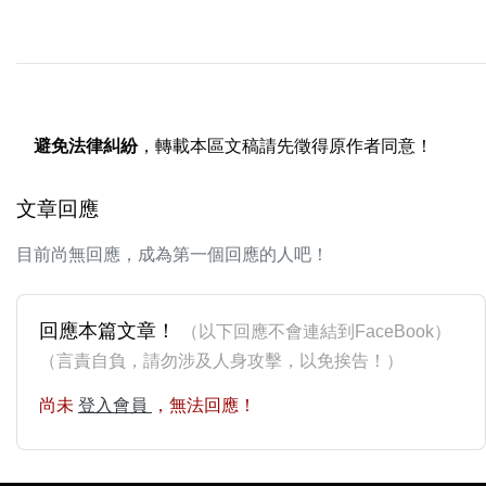
避免法律糾紛
，轉載本區文稿請先徵得原作者同意！
文章回應
目前尚無回應，成為第一個回應的人吧！
回應本篇文章！
（以下回應不會連結到FaceBook）
（言責自負，請勿涉及人身攻擊，以免挨告！）
尚未
登入會員
，無法回應！