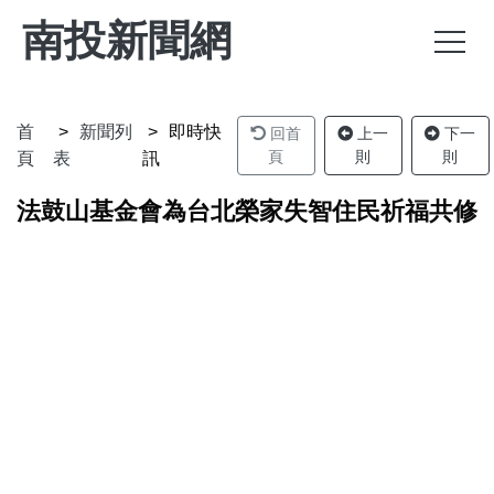
南投新聞網
首
新聞列
即時快
回首
上一
下一
頁
則
則
頁
表
訊
法鼓山基金會為台北榮家失智住民祈福共修