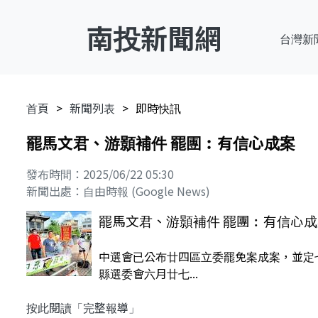
南投新聞網
台灣新
首頁
新聞列表
即時快訊
罷馬文君、游顥補件 罷團︰有信心成案
發布時間：2025/06/22 05:30
新聞出處：自由時報 (Google News)
罷馬文君、游顥補件 罷團︰有信心成
中選會已公布廿四區立委罷免案成案，並定
縣選委會六月廿七...
按此閱讀「完整報導」