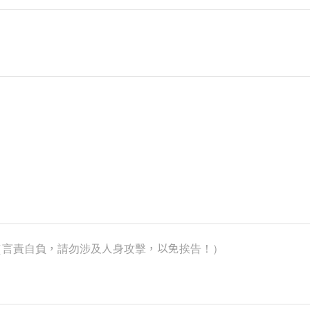
k）（言責自負，請勿涉及人身攻擊，以免挨告！）