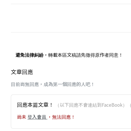
避免法律糾紛
，轉載本區文稿請先徵得原作者同意！
文章回應
目前尚無回應，成為第一個回應的人吧！
回應本篇文章！
（以下回應不會連結到FaceBoo
尚未
登入會員
，無法回應！