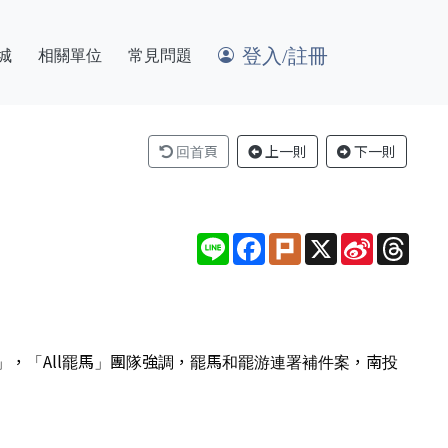
登入/註冊
城
相關單位
常見問題
回首頁
上一則
下一則
Line
Facebook
Plurk
X
Sina
Thre
Weibo
，「All罷馬」團隊強調，罷馬和罷游連署補件案，南投