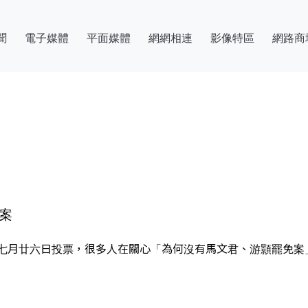
聞
電子媒體
平面媒體
網網相連
影像特區
網路商
案
七月廿六日投票，很多人在關心「為何沒有馬文君、游顥罷免案」