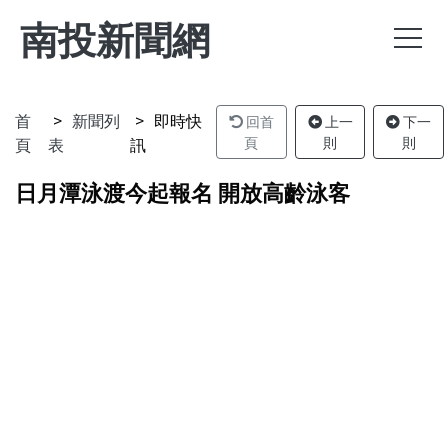
南投新聞網
首
新聞列
即時快
回首
上一
下一
頁
表
訊
頁
則
則
日月潭泳渡今起報名 開放高齡泳客