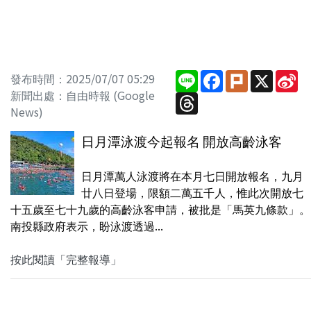
Line
Facebook
Plurk
X
Si
發布時間：2025/07/07 05:29
W
新聞出處：自由時報 (Google
Threads
News)
日月潭泳渡今起報名 開放高齡泳客
日月潭萬人泳渡將在本月七日開放報名，九月
廿八日登場，限額二萬五千人，惟此次開放七
十五歲至七十九歲的高齡泳客申請，被批是「馬英九條款」。
南投縣政府表示，盼泳渡透過...
按此閱讀「完整報導」