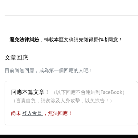
避免法律糾紛
，轉載本區文稿請先徵得原作者同意！
文章回應
目前尚無回應，成為第一個回應的人吧！
回應本篇文章！
（以下回應不會連結到FaceBook）
（言責自負，請勿涉及人身攻擊，以免挨告！）
尚未
登入會員
，無法回應！