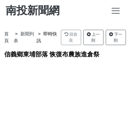
南投新聞網
首
新聞列
即時快
回首
上一
下一
頁
則
則
頁
表
訊
信義鄉東埔部落 恢復布農族進倉祭