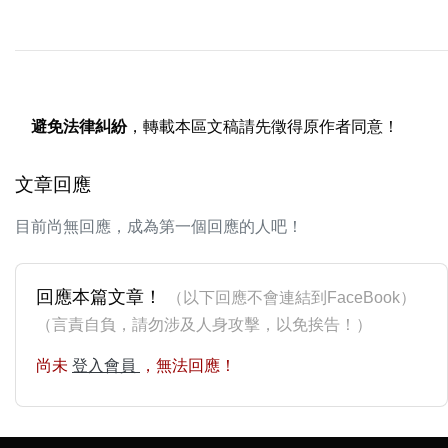
避免法律糾紛
，轉載本區文稿請先徵得原作者同意！
文章回應
目前尚無回應，成為第一個回應的人吧！
回應本篇文章！
（以下回應不會連結到FaceBook）
（言責自負，請勿涉及人身攻擊，以免挨告！）
尚未
登入會員
，無法回應！