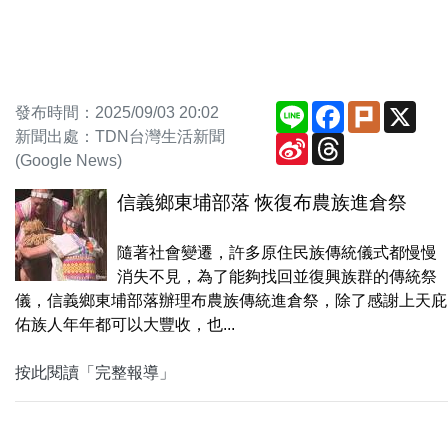
Line
Facebook
Plurk
X
發布時間：2025/09/03 20:02
新聞出處：TDN台灣生活新聞
Sina
Threads
Weibo
(Google News)
信義鄉東埔部落 恢復布農族進倉祭
隨著社會變遷，許多原住民族傳統儀式都慢慢
消失不見，為了能夠找回並復興族群的傳統祭
儀，信義鄉東埔部落辦理布農族傳統進倉祭，除了感謝上天庇
佑族人年年都可以大豐收，也...
按此閱讀「完整報導」