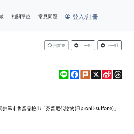
登入/註冊
城
相關單位
常見問題
回首頁
上一則
下一則
Line
Facebook
Plurk
X
Sina
Thre
Weibo
蛋品檢出「芬普尼代謝物(Fipronil-sulfone)」