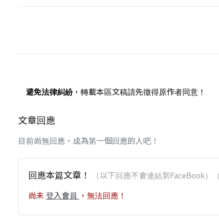
避免法律糾紛
，轉載本區文稿請先徵得原作者同意！
文章回應
目前尚無回應，成為第一個回應的人吧！
回應本篇文章！
（以下回應不會連結到FaceBoo
尚未
登入會員
，無法回應！