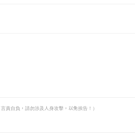
k）（言責自負，請勿涉及人身攻擊，以免挨告！）