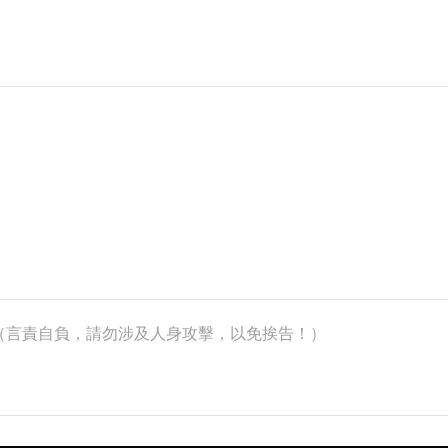
k）（言責自負，請勿涉及人身攻擊，以免挨告！）