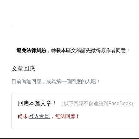
避免法律糾紛
，轉載本區文稿請先徵得原作者同意！
文章回應
目前尚無回應，成為第一個回應的人吧！
回應本篇文章！
（以下回應不會連結到FaceBoo
尚未
登入會員
，無法回應！