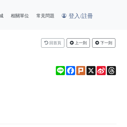
登入/註冊
城
相關單位
常見問題
回首頁
上一則
下一則
Line
Facebook
Plurk
X
Sina
Thre
Weibo