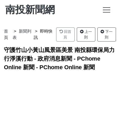
南投新聞網
首
新聞列
即時快
回首
上一
下一
頁
則
則
頁
表
訊
守護竹山小黃山風景區美景 南投縣環保局力
行淨溪行動 - 政府消息新聞 - PChome
Online 新聞 - PChome Online 新聞