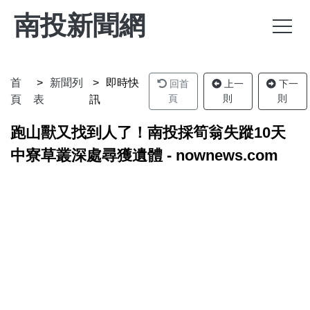
南投新聞網
首
新聞列
即時快
回首
上一
下一
頁
則
則
頁
表
訊
跑山獸又找到人了！南投採筍翁失蹤10天
中寮草叢深處尋獲遺體 - nownews.com