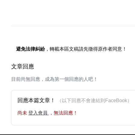
避免法律糾紛
，轉載本區文稿請先徵得原作者同意！
文章回應
目前尚無回應，成為第一個回應的人吧！
回應本篇文章！
（以下回應不會連結到FaceBoo
尚未
登入會員
，無法回應！