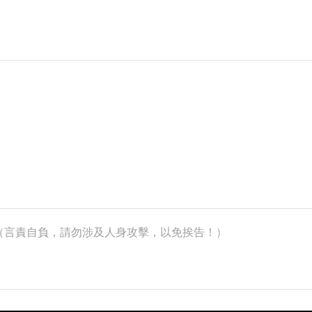
k）（言責自負，請勿涉及人身攻擊，以免挨告！）