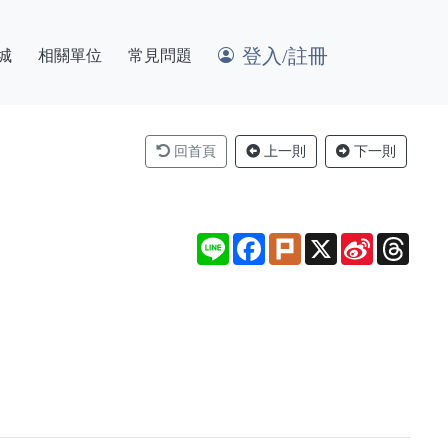
登入/註冊
城
相關單位
常見問題
回首頁
上一則
下一則
Line
Facebook
Plurk
X
Sina
Thre
Weibo