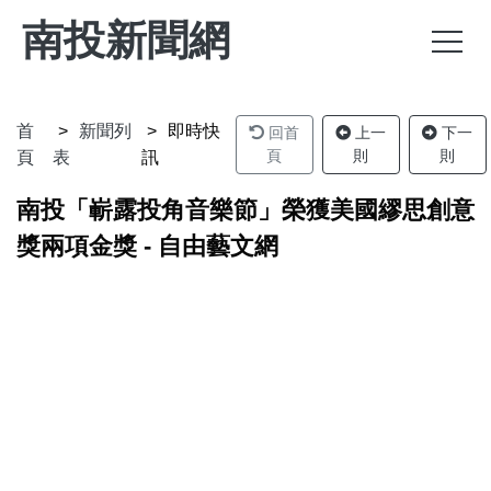
南投新聞網
首
新聞列
即時快
回首
上一
下一
頁
則
則
頁
表
訊
南投「嶄露投角音樂節」榮獲美國繆思創意
獎兩項金獎 - 自由藝文網