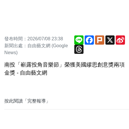
Line
Facebook
Plurk
X
S
發布時間：2026/07/08 23:38
W
新聞出處：自由藝文網 (Google
Threads
News)
南投「嶄露投角音樂節」榮獲美國繆思創意獎兩項
金獎 - 自由藝文網
按此閱讀「完整報導」