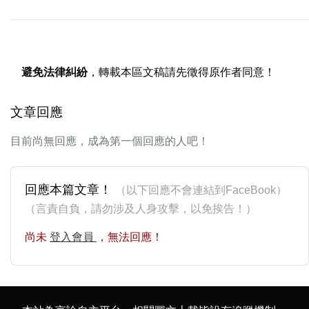
避免法律糾紛
，轉載本區文稿請先徵得原作者同意！
文章回應
目前尚無回應，成為第一個回應的人吧！
回應本篇文章！
（以下回應不會連結到FaceBook）
（言責自負，請勿涉及人身攻擊，以免挨告！）
尚未
登入會員
，無法回應！