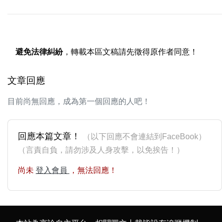
避免法律糾紛
，轉載本區文稿請先徵得原作者同意！
文章回應
目前尚無回應，成為第一個回應的人吧！
回應本篇文章！
（以下回應不會連結到FaceBook）
（言責自負，請勿涉及人身攻擊，以免挨告！）
尚未
登入會員
，無法回應！