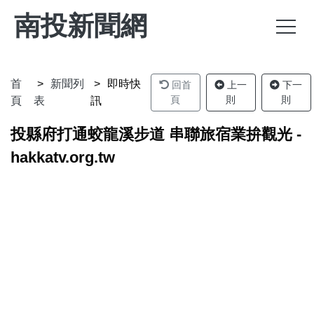
南投新聞網
首
新聞列
即時快
回首
上一
下一
頁
則
則
頁
表
訊
投縣府打通蛟龍溪步道 串聯旅宿業拚觀光 -
hakkatv.org.tw