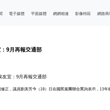
聞
電子媒體
平面媒體
網網相連
影像特區
網路商
宜：9月再報交通部
侯友宜：9月再報交通部
回修正，議員劉美芳今（18）日在國民黨團聯合質詢表示，13