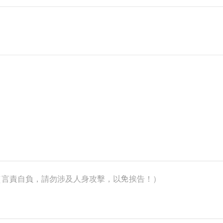
k）（言責自負，請勿涉及人身攻擊，以免挨告！）