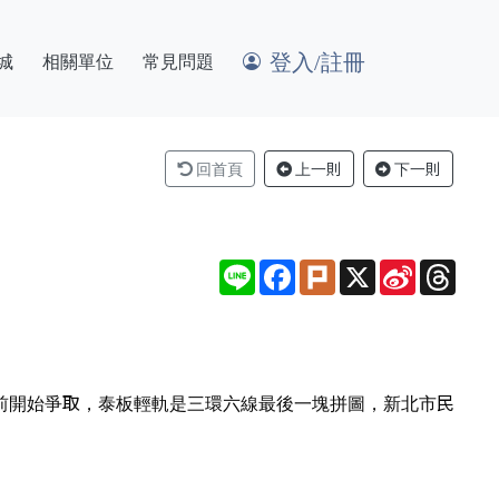
登入/註冊
城
相關單位
常見問題
回首頁
上一則
下一則
Line
Facebook
Plurk
X
Sina
Thre
Weibo
年前開始爭取，泰板輕軌是三環六線最後一塊拼圖，新北市民