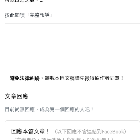
按此閱讀「完整報導」
避免法律糾紛
，轉載本區文稿請先徵得原作者同意！
文章回應
目前尚無回應，成為第一個回應的人吧！
回應本篇文章！
（以下回應不會連結到FaceBook）
（言責自負，請勿涉及人身攻擊，以免挨告！）