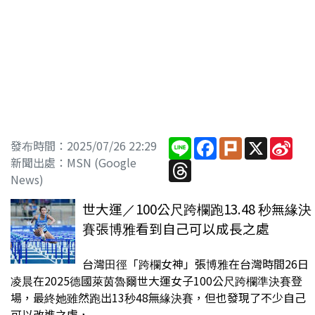
Line
Facebook
Plurk
X
Sin
發布時間：2025/07/26 22:29
Wei
新聞出處：MSN (Google
Threads
News)
世大運／100公尺跨欄跑13.48 秒無緣決
賽張博雅看到自己可以成長之處
台灣田徑「跨欄女神」張博雅在台灣時間26日
凌晨在2025德國萊茵魯爾世大運女子100公尺跨欄準決賽登
場，最終她雖然跑出13秒48無緣決賽，但也發現了不少自己
可以改進之處，...