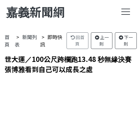
嘉義新聞網
首
新聞列
即時快
回首
上一
下一
頁
表
訊
頁
則
則
世大運／100公尺跨欄跑13.48 秒無緣決賽
張博雅看到自己可以成長之處