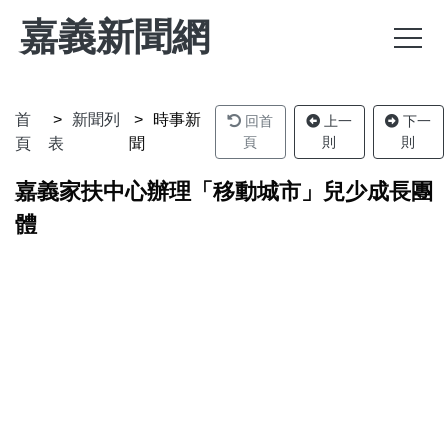
嘉義新聞網
首
新聞列
時事新
回首
上一
下一
頁
則
則
頁
表
聞
嘉義家扶中心辦理「移動城市」兒少成長團
體