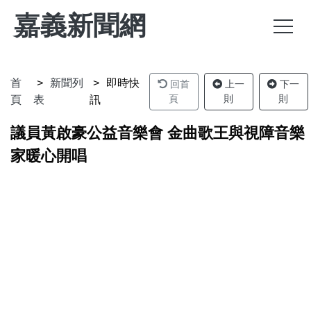
嘉義新聞網
首
新聞列
即時快
回首
上一
下一
頁
則
則
頁
表
訊
議員黃啟豪公益音樂會 金曲歌王與視障音樂
家暖心開唱