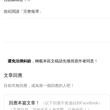
按此閱讀「完整報導」
避免法律糾紛
，轉載本區文稿請先徵得原作者同意！
文章回應
目前尚無回應，成為第一個回應的人吧！
回應本篇文章！
（以下回應不會連結到FaceBook）
（言責自負，請勿涉及人身攻擊，以免挨告！）