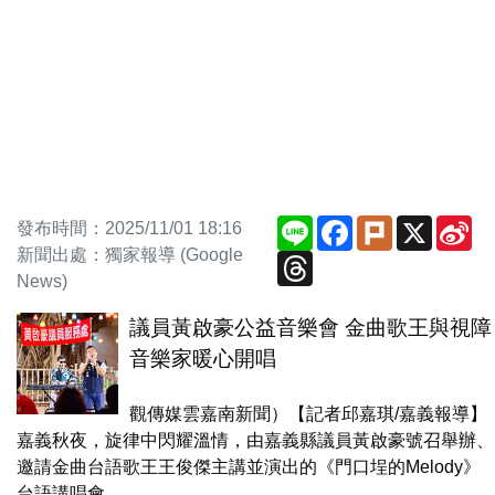
Line
Facebook
Plurk
X
Si
發布時間：2025/11/01 18:16
We
新聞出處：獨家報導 (Google
Threads
News)
議員黃啟豪公益音樂會 金曲歌王與視障
音樂家暖心開唱
觀傳媒雲嘉南新聞）【記者邱嘉琪/嘉義報導】
嘉義秋夜，旋律中閃耀溫情，由嘉義縣議員黃啟豪號召舉辦、
邀請金曲台語歌王王俊傑主講並演出的《門口埕的Melody》
台語講唱會，...