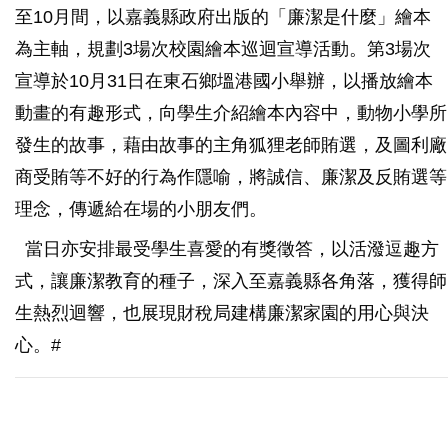
至10月間，以嘉義縣政府出版的「廉潔是什麼」繪本
為主軸，規劃3場次校園繪本巡迴宣導活動。第3場次
宣導於10月31日在東石鄉塭港國小舉辦，以播放繪本
動畫的有趣形式，向學生介紹繪本內容中，動物小學所
發生的故事，藉由故事的主角狐狸老師賄選，及圖利廠
商受賄等不好的行為作隱喻，將誠信、廉潔及反賄選等
理念，傳遞給在場的小朋友們。
當日亦安排最受學生喜愛的有獎徵答，以活潑逗趣方
式，讓廉潔教育的種子，深入至嘉義縣各角落，獲得師
生熱烈迴響，也展現財稅局建構廉潔家園的用心與決
心。#