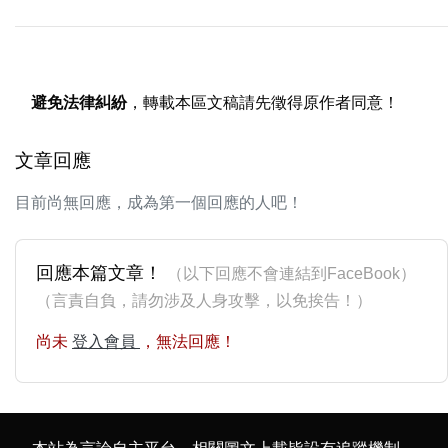
避免法律糾紛
，轉載本區文稿請先徵得原作者同意！
文章回應
目前尚無回應，成為第一個回應的人吧！
回應本篇文章！
（以下回應不會連結到FaceBook）
（言責自負，請勿涉及人身攻擊，以免挨告！）
尚未
登入會員
，無法回應！