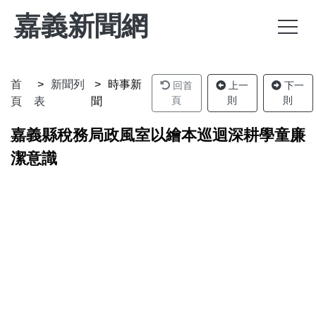
嘉義新聞網
首
新聞列
時事新
回首
上一
下一
頁
則
則
頁
表
聞
嘉義縣稅務局政風室以繪本巡迴深耕學童廉
潔意識