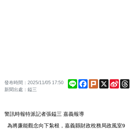
Line
Facebook
Plurk
X
Sina
發布時間：2025/11/05 17:50
Weib
新聞出處：鎰三
警訊時報特派記者張鎰三 嘉義報導
為將廉能觀念向下紮根，嘉義縣財政稅務局政風室9