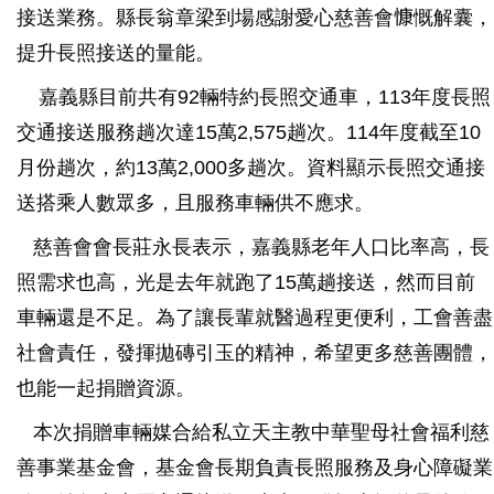
接送業務。縣長翁章梁到場感謝愛心慈善會慷慨解囊，
提升長照接送的量能。
嘉義縣目前共有92輛特約長照交通車，113年度長照
交通接送服務趟次達15萬2,575趟次。114年度截至10
月份趟次，約13萬2,000多趟次。資料顯示長照交通接
送搭乘人數眾多，且服務車輛供不應求。
慈善會會長莊永長表示，嘉義縣老年人口比率高，長
照需求也高，光是去年就跑了15萬趟接送，然而目前
車輛還是不足。為了讓長輩就醫過程更便利，工會善盡
社會責任，發揮拋磚引玉的精神，希望更多慈善團體，
也能一起捐贈資源。
本次捐贈車輛媒合給私立天主教中華聖母社會福利慈
善事業基金會，基金會長期負責長照服務及身心障礙業