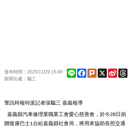
Line
Facebook
Plurk
X
Sina
發布時間：2025/11/29 15:49
Weib
新聞出處：鎰三
警訊時報特派記者張鎰三 嘉義報導
嘉義縣汽車修理業職業工會愛心慈善會，於今28日捐
贈復康巴士1台給嘉義縣社會局，將用來協助長照交通