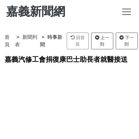
嘉義新聞網
首
新聞列
時事新
回首
上一
下一
頁
則
則
頁
表
聞
嘉義汽修工會捐復康巴士助長者就醫接送