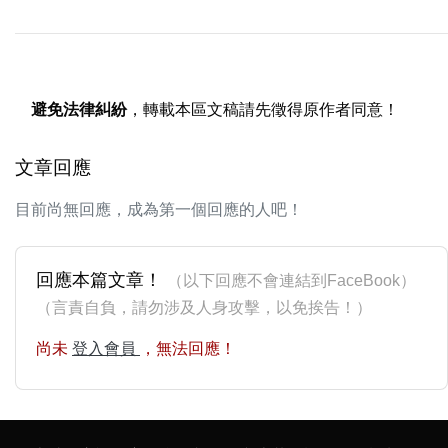
避免法律糾紛
，轉載本區文稿請先徵得原作者同意！
文章回應
目前尚無回應，成為第一個回應的人吧！
回應本篇文章！
（以下回應不會連結到FaceBook）
（言責自負，請勿涉及人身攻擊，以免挨告！）
尚未
登入會員
，無法回應！