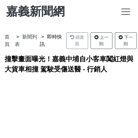
嘉義新聞網
首
新聞列
即時快
回首
上一
下一
頁
則
則
頁
表
訊
撞擊畫面曝光！嘉義中埔自小客車闖紅燈與
大貨車相撞 駕駛受傷送醫 - 行銷人