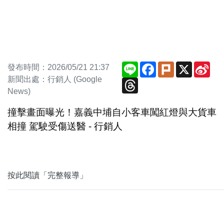
Line
Facebook
Plurk
X
Sin
發布時間：2026/05/21 21:37
We
新聞出處：行銷人 (Google
Threads
News)
撞擊畫面曝光！嘉義中埔自小客車闖紅燈與大貨車
相撞 駕駛受傷送醫 - 行銷人
按此閱讀「完整報導」