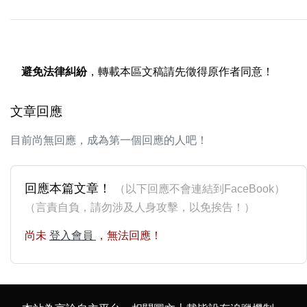
避免法律糾紛
，轉載本區文稿請先徵得原作者同意！
文章回應
目前尚無回應，成為第一個回應的人吧！
回應本篇文章！
（以下回應不會連結到FaceBook）
（言責自負，請勿涉及人身攻擊，以免挨告！）
尚未
登入會員
，無法回應！