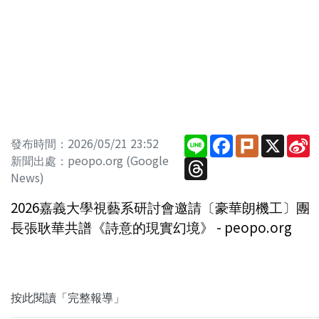
Line
Facebook
Plurk
X
S
發布時間：2026/05/21 23:52
W
新聞出處：peopo.org (Google
Threads
News)
2026嘉義大學視藝系研討會邀請〔豪華朗機工〕團
長張耿華共譜《詩意的現實幻境》 - peopo.org
按此閱讀「完整報導」