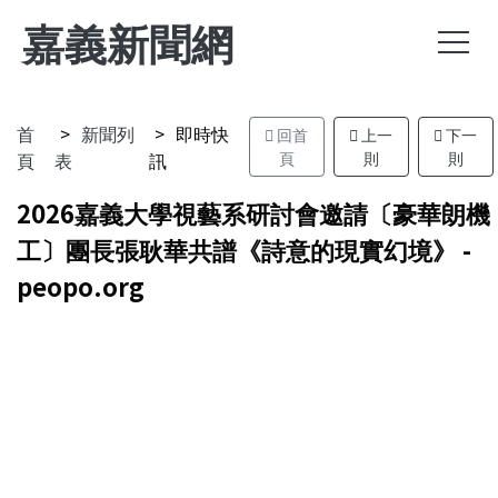
嘉義新聞網
首
新聞列
即時快
回首
上一
下一
頁
表
訊
頁
則
則
2026嘉義大學視藝系研討會邀請〔豪華朗機
工〕團長張耿華共譜《詩意的現實幻境》 -
peopo.org