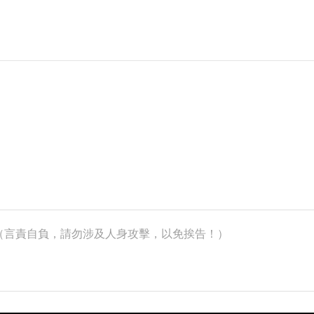
k）（言責自負，請勿涉及人身攻擊，以免挨告！）