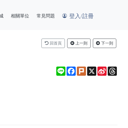
登入/註冊
城
相關單位
常見問題
回首頁
上一則
下一則
Line
Facebook
Plurk
X
Sina
Thre
Weibo