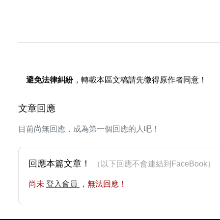
避免法律糾紛
，轉載本區文稿請先徵得原作者同意！
文章回應
目前尚無回應，成為第一個回應的人吧！
回應本篇文章！
（以下回應不會連結到FaceBoo
尚未
登入會員
，無法回應！