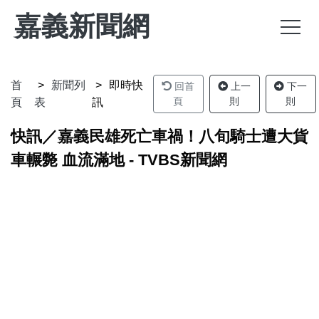
嘉義新聞網
首
新聞列
即時快
回首
上一
下一
頁
則
則
頁
表
訊
快訊／嘉義民雄死亡車禍！八旬騎士遭大貨
車輾斃 血流滿地 - TVBS新聞網