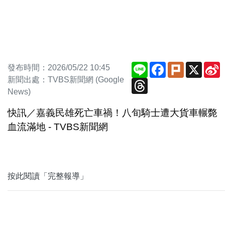
Line
Facebook
Plurk
X
S
發布時間：2026/05/22 10:45
W
新聞出處：TVBS新聞網 (Google
Threads
News)
快訊／嘉義民雄死亡車禍！八旬騎士遭大貨車輾斃
血流滿地 - TVBS新聞網
按此閱讀「完整報導」