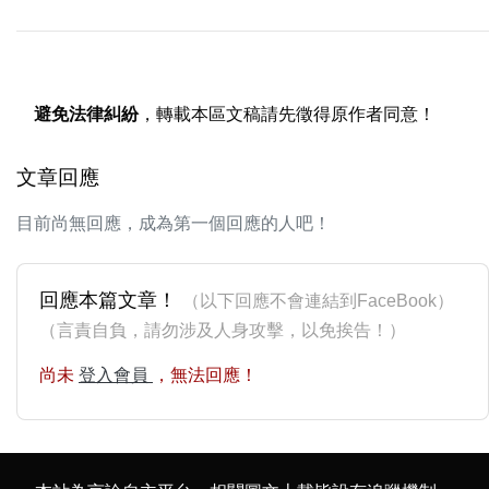
避免法律糾紛
，轉載本區文稿請先徵得原作者同意！
文章回應
目前尚無回應，成為第一個回應的人吧！
回應本篇文章！
（以下回應不會連結到FaceBook）
（言責自負，請勿涉及人身攻擊，以免挨告！）
尚未
登入會員
，無法回應！