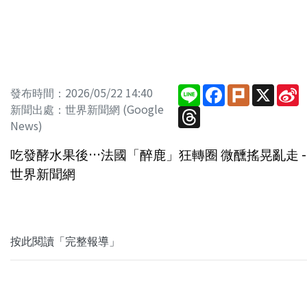
Line
Facebook
Plurk
X
S
發布時間：2026/05/22 14:40
W
新聞出處：世界新聞網 (Google
Threads
News)
吃發酵水果後…法國「醉鹿」狂轉圈 微醺搖晃亂走 -
世界新聞網
按此閱讀「完整報導」