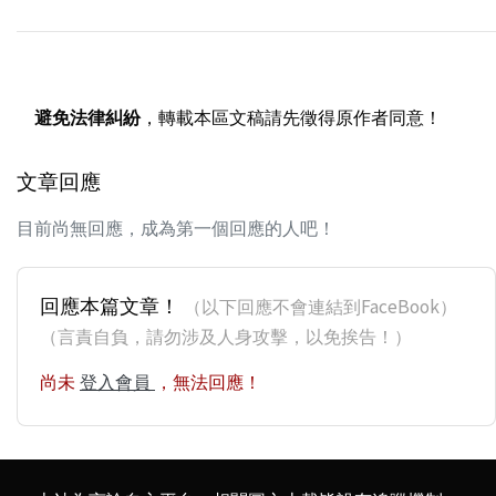
避免法律糾紛
，轉載本區文稿請先徵得原作者同意！
文章回應
目前尚無回應，成為第一個回應的人吧！
回應本篇文章！
（以下回應不會連結到FaceBook）
（言責自負，請勿涉及人身攻擊，以免挨告！）
尚未
登入會員
，無法回應！