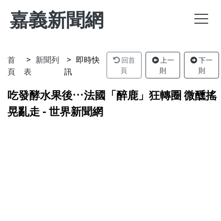
嘉義新聞網
首
新聞列
即時快
回首
上一
下一
頁
表
訊
頁
則
則
吃發酵水果後…法國「醉鹿」狂轉圈 微醺搖
晃亂走 - 世界新聞網