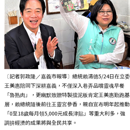
〔記者郭政隆／嘉義市報導〕總統賴清德5/24日在立委
王美惠陪同下深耕嘉義，不僅深入巷弄品嚐靈魂早餐
「魯熟肉」，更幽默致贈特製擋泥板肯定王美惠勤跑基
層，賴總統隨後前往王靈宮參香，親自宣布明年起推動
「0至18歲每月領5,000元成長津貼」等重大利多，強
調拚經濟的成果將與全民共享。