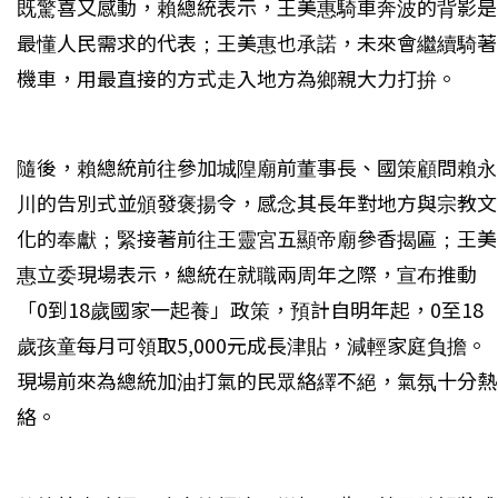
既驚喜又感動，賴總統表示，王美惠騎車奔波的背影是
最懂人民需求的代表；王美惠也承諾，未來會繼續騎著
機車，用最直接的方式走入地方為鄉親大力打拚。
隨後，賴總統前往參加城隍廟前董事長、國策顧問賴永
川的告別式並頒發褒揚令，感念其長年對地方與宗教文
化的奉獻；緊接著前往王靈宮五顯帝廟參香揭匾；王美
惠立委現場表示，總統在就職兩周年之際，宣布推動
「0到18歲國家一起養」政策，預計自明年起，0至18
歲孩童每月可領取5,000元成長津貼，減輕家庭負擔。
現場前來為總統加油打氣的民眾絡繹不絕，氣氛十分熱
絡。