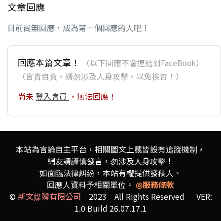
文章回應
目前尚無回應，成為第一個回應的人吧！
回應本篇文章！
（以下回應不會連結到FaceBook）
（言責自負，請勿涉及人身攻擊，以免挨告！）
尚未
登入會員
，無法回應！
本站為言論自主平台，相關圖文上載皆設有追蹤機制，
網友請謹慎發言，勿涉及人身攻擊！
如面臨法律糾紛，本站有權提供發稿人、
回應人資料予相關單位。
◎服務條款
©
新文媒體有限公司
2023 All Rights Reserved VER:
1.0 Build 26.07.17.1