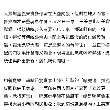
大眾對嘉義美食多停留在火雞肉飯，但對在地人而言，
魯熟肉才是靈魂早午餐，5/24日一早，王美惠化身美食
嚮導，帶領總統步入巷弄老店；桌上擺滿紅白肉、粉
腸、蟳糕等傳統魯熟肉，配上香氣四溢的蝦仁飯與熱
湯，讓賴總統大讚「這是最道地的台灣味」，並直呼搭
配的四味果汁營養又消暑，現場互動氣氛輕鬆熱絡，總
統也與鄰桌鄉親、店員親切閒聊。
用餐尾聲，賴總統驚喜拿出特別訂製的「歐兜邁」擋泥
板贈送給王美惠，上面印有兩人照片並寫著「嘉義更
美、就找阿惠」，呼應她平時不論風雨，總是騎著機車
穿梭大街小巷的親民形象；收到這份創意禮物，王美惠