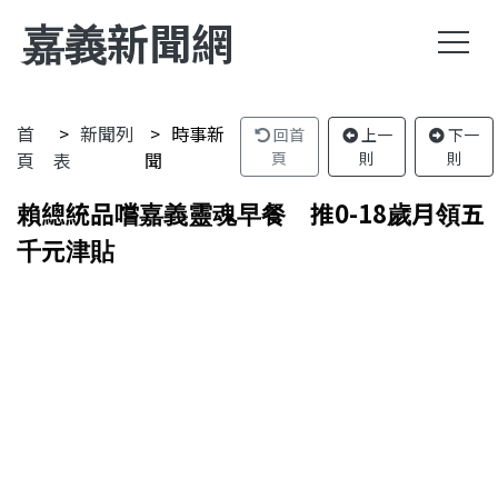
嘉義新聞網
首
新聞列
時事新
回首
上一
下一
頁
表
聞
頁
則
則
賴總統品嚐嘉義靈魂早餐 推0-18歲月領五
千元津貼