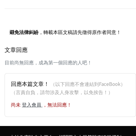
避免法律糾紛
，轉載本區文稿請先徵得原作者同意！
文章回應
目前尚無回應，成為第一個回應的人吧！
回應本篇文章！
（以下回應不會連結到FaceBook）
（言責自負，請勿涉及人身攻擊，以免挨告！）
尚未
登入會員
，無法回應！