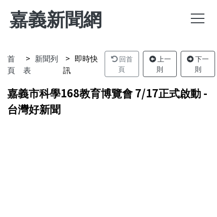
嘉義新聞網
首
新聞列
即時快
回首
上一
下一
頁
表
訊
頁
則
則
嘉義市科學168教育博覽會 7/17正式啟動 -
台灣好新聞