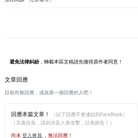
避免法律糾紛
，轉載本區文稿請先徵得原作者同意！
文章回應
目前尚無回應，成為第一個回應的人吧！
回應本篇文章！
（以下回應不會連結到FaceBook）
（言責自負，請勿涉及人身攻擊，以免挨告！）
尚未
登入會員
，無法回應！