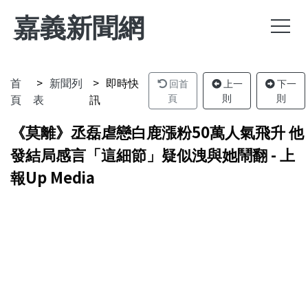
嘉義新聞網
首
新聞列
即時快
回首
上一
下一
頁
表
訊
頁
則
則
《莫離》丞磊虐戀白鹿漲粉50萬人氣飛升 他
發結局感言「這細節」疑似洩與她鬧翻 - 上
報Up Media