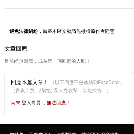
避免法律糾紛
，轉載本區文稿請先徵得原作者同意！
文章回應
目前尚無回應，成為第一個回應的人吧！
回應本篇文章！
（以下回應不會連結到FaceBook）
（言責自負，請勿涉及人身攻擊，以免挨告！）
尚未
登入會員
，無法回應！