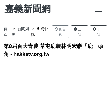
嘉義新聞網
首
新聞列
即時快
回首
上一
下一
頁
則
則
頁
表
訊
第8屆百大青農 草屯鹿農林明宏嶄「鹿」頭
角 - hakkatv.org.tw