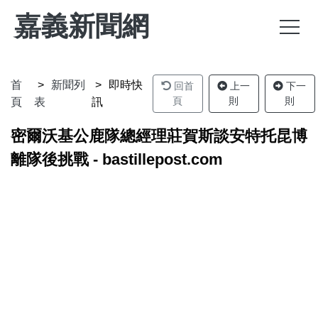
嘉義新聞網
首
新聞列
即時快
回首
上一
下一
頁
則
則
頁
表
訊
密爾沃基公鹿隊總經理莊賀斯談安特托昆博
離隊後挑戰 - bastillepost.com