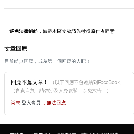
避免法律糾紛
，轉載本區文稿請先徵得原作者同意！
文章回應
目前尚無回應，成為第一個回應的人吧！
回應本篇文章！
（以下回應不會連結到FaceBook）
（言責自負，請勿涉及人身攻擊，以免挨告！）
尚未
登入會員
，無法回應！