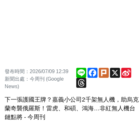
Line
Facebook
Plurk
X
Sin
發布時間：2026/07/09 12:39
We
新聞出處：今周刊 (Google
Threads
News)
下一張護國王牌？嘉義小公司2千架無人機，助烏克
蘭奇襲俄羅斯！雷虎、和碩、鴻海…非紅無人機台
鏈點將 - 今周刊