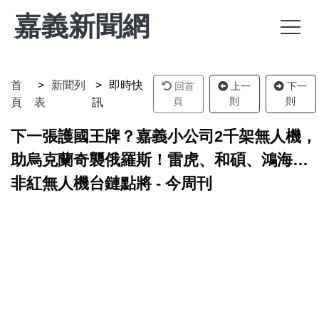
嘉義新聞網
首
新聞列
即時快
回首
上一
下一
頁
則
則
頁
表
訊
下一張護國王牌？嘉義小公司2千架無人機，
助烏克蘭奇襲俄羅斯！雷虎、和碩、鴻海…
非紅無人機台鏈點將 - 今周刊