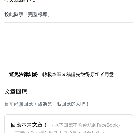
按此閱讀「完整報導」
避免法律糾紛
，轉載本區文稿請先徵得原作者同意！
文章回應
目前尚無回應，成為第一個回應的人吧！
回應本篇文章！
（以下回應不會連結到FaceBook）
（言責自負，請勿涉及人身攻擊，以免挨告！）