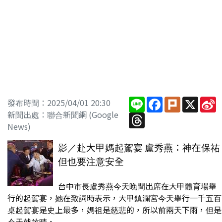
Line
Facebook
Plurk
X
S
發布時間：2025/04/01 20:30
W
新聞出處：聯合新聞網 (Google
Threads
News)
影／赴大甲媽起駕宴 盧秀燕：神在保祐
但也要注意安全
台中市長盧秀燕今天晚間出席在大甲體育場舉
行的起駕宴，她在致詞時表示，大甲鎮瀾宮今天舉行一千五百
桌起駕宴是史上最多，媽祖是慈悲的，所以前兩天下雨，但是
今天就放晴，...