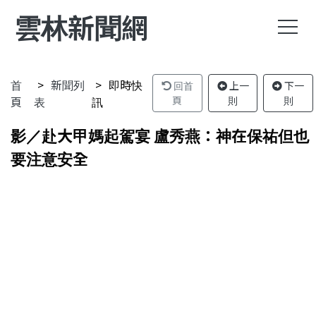
雲林新聞網
首
新聞列
即時快
回首
上一
下一
頁
表
訊
頁
則
則
影／赴大甲媽起駕宴 盧秀燕：神在保祐但也
要注意安全