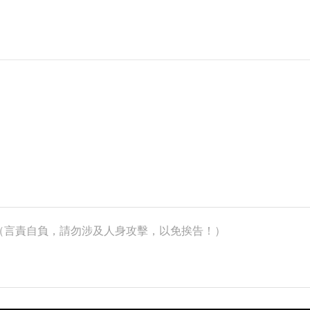
k）（言責自負，請勿涉及人身攻擊，以免挨告！）