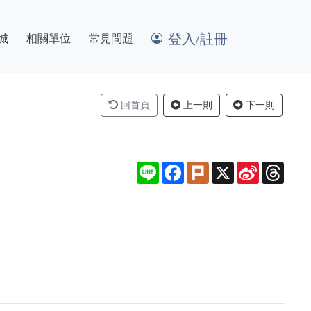
登入/註冊
城
相關單位
常見問題
回首頁
上一則
下一則
Line
Facebook
Plurk
X
Sina
Thre
Weibo