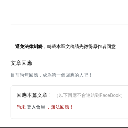
避免法律糾紛
，轉載本區文稿請先徵得原作者同意！
文章回應
目前尚無回應，成為第一個回應的人吧！
回應本篇文章！
（以下回應不會連結到FaceBoo
尚未
登入會員
，無法回應！