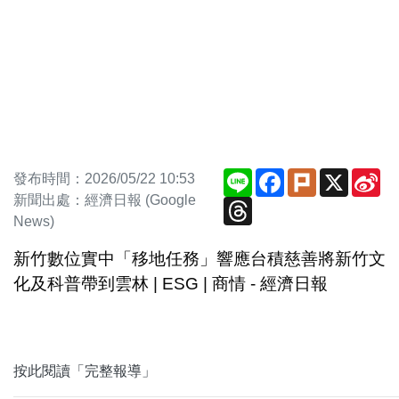
Line
Facebook
Plurk
X
Si
發布時間：2026/05/22 10:53
We
新聞出處：經濟日報 (Google
Threads
News)
新竹數位實中「移地任務」響應台積慈善將新竹文
化及科普帶到雲林 | ESG | 商情 - 經濟日報
按此閱讀「完整報導」