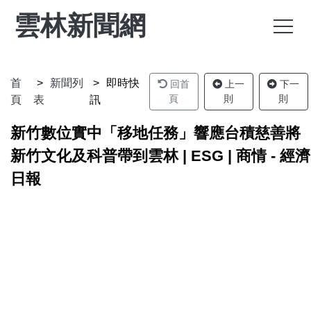
雲林新聞網
首
新聞列
即時快
回首
上一
下一
頁
則
則
頁
表
訊
新竹數位實中「移地任務」響應台積慈善將
新竹文化及科普帶到雲林 | ESG | 商情 - 經濟
日報