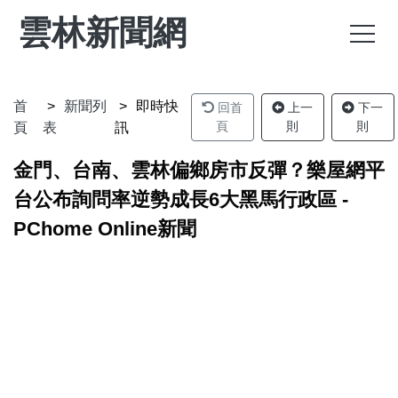
雲林新聞網
首
新聞列
即時快
回首
上一
下一
頁
則
則
頁
表
訊
金門、台南、雲林偏鄉房市反彈？樂屋網平
台公布詢問率逆勢成長6大黑馬行政區 -
PChome Online新聞