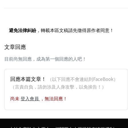
避免法律糾紛
，轉載本區文稿請先徵得原作者同意！
文章回應
目前尚無回應，成為第一個回應的人吧！
回應本篇文章！
（以下回應不會連結到FaceBook）
（言責自負，請勿涉及人身攻擊，以免挨告！）
尚未
登入會員
，無法回應！