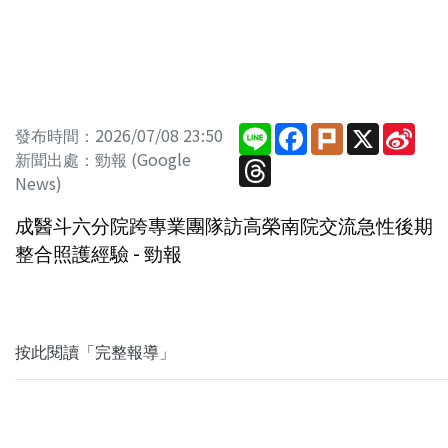
Line
Facebook
Plurk
X
Sina
發布時間：2026/07/08 23:50
Wei
新聞出處：勁報 (Google
Threads
News)
成醫斗六分院跨專業團隊訪高榮南院交流急性後期
整合照護經驗 - 勁報
按此閱讀「完整報導」