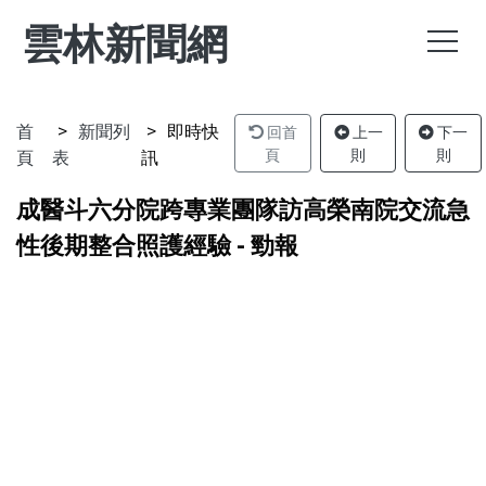
雲林新聞網
首
新聞列
即時快
回首
上一
下一
頁
表
訊
頁
則
則
成醫斗六分院跨專業團隊訪高榮南院交流急
性後期整合照護經驗 - 勁報