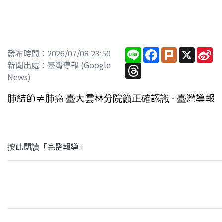
Line
Facebook
Plurk
X
Si
發布時間：2026/07/08 23:50
W
新聞出處：臺灣導報 (Google
Threads
News)
肺結節≠肺癌 臺大雲林分院籲正確認識 - 臺灣導報
按此閱讀「完整報導」