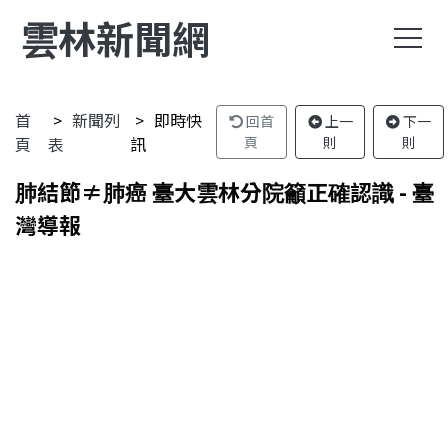
雲林新聞網
首
新聞列
即時快
回首
上一
下一
頁
表
訊
頁
則
則
肺結節≠肺癌 臺大雲林分院籲正確認識 - 臺
灣導報