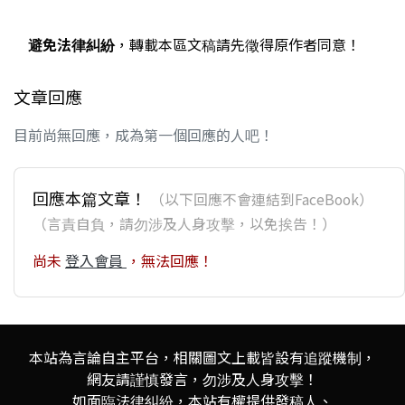
避免法律糾紛
，轉載本區文稿請先徵得原作者同意！
文章回應
目前尚無回應，成為第一個回應的人吧！
回應本篇文章！
（以下回應不會連結到FaceBook）
（言責自負，請勿涉及人身攻擊，以免挨告！）
尚未
登入會員
，無法回應！
本站為言論自主平台，相關圖文上載皆設有追蹤機制，
網友請謹慎發言，勿涉及人身攻擊！
如面臨法律糾紛，本站有權提供發稿人、