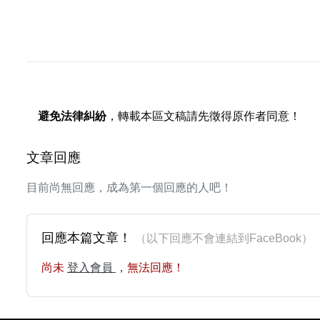
避免法律糾紛
，轉載本區文稿請先徵得原作者同意！
文章回應
目前尚無回應，成為第一個回應的人吧！
回應本篇文章！
（以下回應不會連結到FaceBoo
尚未
登入會員
，無法回應！