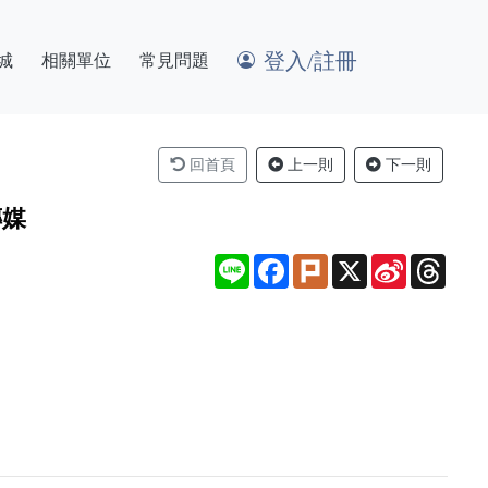
登入/註冊
城
相關單位
常見問題
回首頁
上一則
下一則
傳媒
Line
Facebook
Plurk
X
Sina
Thre
Weibo