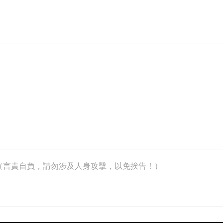
k）（言責自負，請勿涉及人身攻擊，以免挨告！）