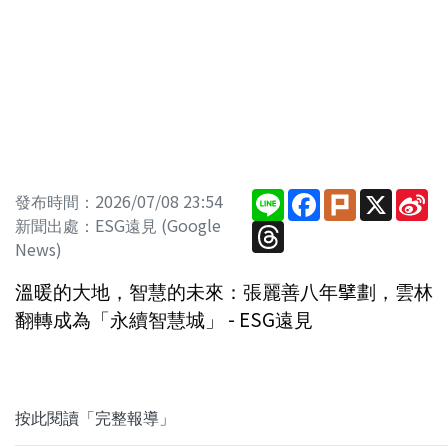
Line
Facebook
Plurk
X
Si
發布時間：2026/07/08 23:54
We
新聞出處：ESG遠見 (Google
Threads
News)
溫暖的大地，智慧的未來：張麗善八年擘劃，雲林
翻轉成為「永續智慧城」 - ESG遠見
按此閱讀「完整報導」