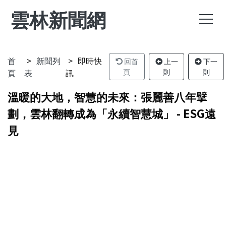
雲林新聞網
首
新聞列
即時快
回首
上一
下一
頁
表
訊
頁
則
則
溫暖的大地，智慧的未來：張麗善八年擘
劃，雲林翻轉成為「永續智慧城」 - ESG遠
見