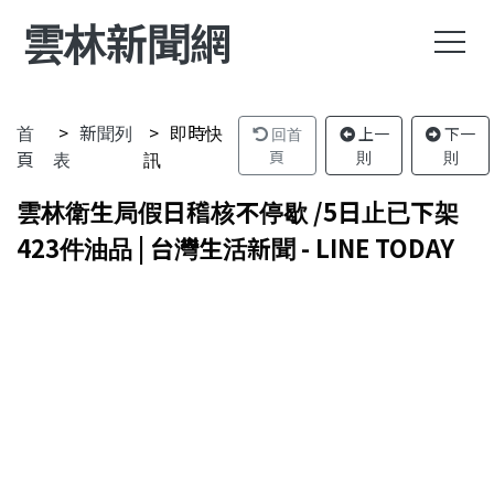
雲林新聞網
首
新聞列
即時快
回首
上一
下一
頁
表
訊
頁
則
則
雲林衛生局假日稽核不停歇 /5日止已下架
423件油品 | 台灣生活新聞 - LINE TODAY