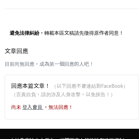
避免法律糾紛
，轉載本區文稿請先徵得原作者同意！
文章回應
目前尚無回應，成為第一個回應的人吧！
回應本篇文章！
（以下回應不會連結到FaceBook）
（言責自負，請勿涉及人身攻擊，以免挨告！）
尚未
登入會員
，無法回應！