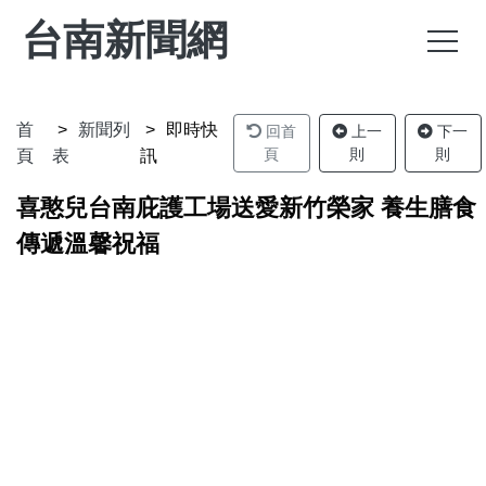
台南新聞網
首
新聞列
即時快
回首
上一
下一
頁
則
則
頁
表
訊
喜憨兒台南庇護工場送愛新竹榮家 養生膳食
傳遞溫馨祝福