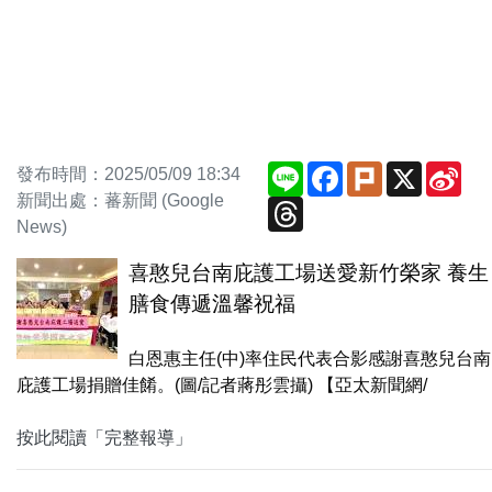
Line
Facebook
Plurk
X
Sin
發布時間：2025/05/09 18:34
We
新聞出處：蕃新聞 (Google
Threads
News)
喜憨兒台南庇護工場送愛新竹榮家 養生
膳食傳遞溫馨祝福
白恩惠主任(中)率住民代表合影感謝喜憨兒台南
庇護工場捐贈佳餚。(圖/記者蔣彤雲攝) 【亞太新聞網/
按此閱讀「完整報導」