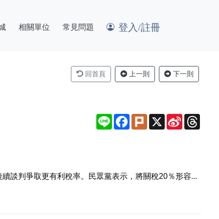
登入/註冊
城
相關單位
常見問題
回首頁
上一則
下一則
Line
Facebook
Plurk
X
Sina
Thre
Weibo
談判爭取更有利稅率。民眾黨表示，將關稅20％形容...