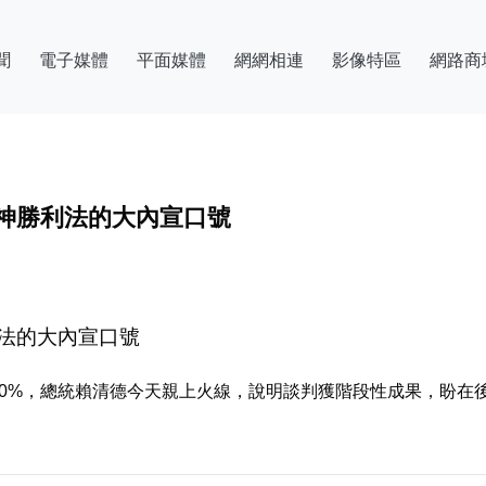
聞
電子媒體
平面媒體
網網相連
影像特區
網路商
精神勝利法的大內宣口號
利法的大內宣口號
%，總統賴清德今天親上火線，說明談判獲階段性成果，盼在後續