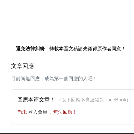
避免法律糾紛
，轉載本區文稿請先徵得原作者同意！
文章回應
目前尚無回應，成為第一個回應的人吧！
回應本篇文章！
（以下回應不會連結到FaceBoo
尚未
登入會員
，無法回應！