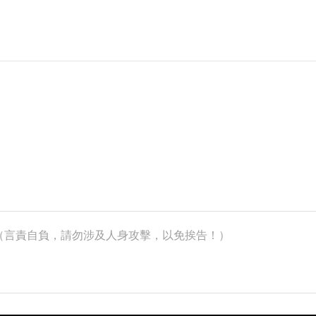
k）（言責自負，請勿涉及人身攻擊，以免挨告！）