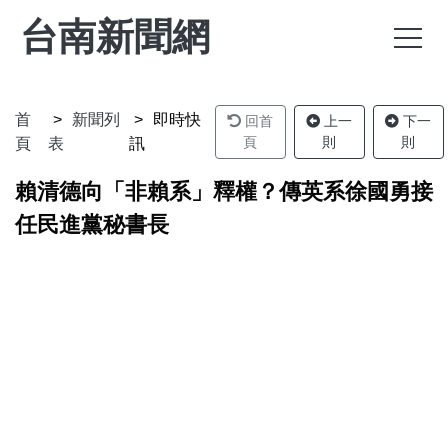
台南新聞網
首
新聞列
即時快
回首
上一
下一
頁
則
則
頁
表
訊
賴清德向「非賴系」釋權？傳英系徐國勇接
任民進黨秘書長