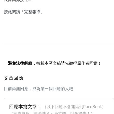
按此閱讀「完整報導」
避免法律糾紛
，轉載本區文稿請先徵得原作者同意！
文章回應
目前尚無回應，成為第一個回應的人吧！
回應本篇文章！
（以下回應不會連結到FaceBook）
（言責自負，請勿涉及人身攻擊，以免挨告！）