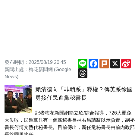
Line
Facebook
Plurk
X
S
發布時間：2025/08/19 20:45
W
新聞出處：梅花新聞網 (Google
Threads
News)
賴清德向「非賴系」釋權？傳英系徐國
勇接任民進黨秘書長
記者梅花新聞網簡立欣/綜合報導，726大罷免
大失敗，民進黨只有一個黨秘書長林右昌請辭以示負責，副祕
書長何博文暫代秘書長。目前傳出，新任黨秘書長由前內政部
長徐國勇接任...