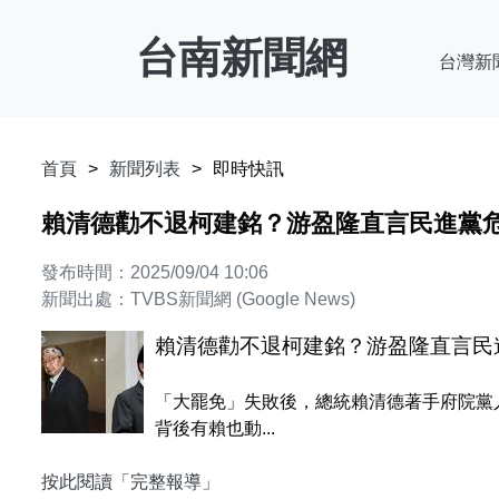
台南新聞網
台灣新
首頁
新聞列表
即時快訊
賴清德勸不退柯建銘？游盈隆直言民進黨危
發布時間：2025/09/04 10:06
新聞出處：TVBS新聞網 (Google News)
賴清德勸不退柯建銘？游盈隆直言民進
「大罷免」失敗後，總統賴清德著手府院黨
背後有賴也動...
按此閱讀「完整報導」