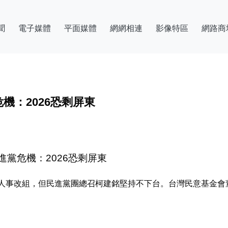
聞
電子媒體
平面媒體
網網相連
影像特區
網路商
機：2026恐剩屏東
黨危機：2026恐剩屏東
人事改組，但民進黨團總召柯建銘堅持不下台。台灣民意基金會