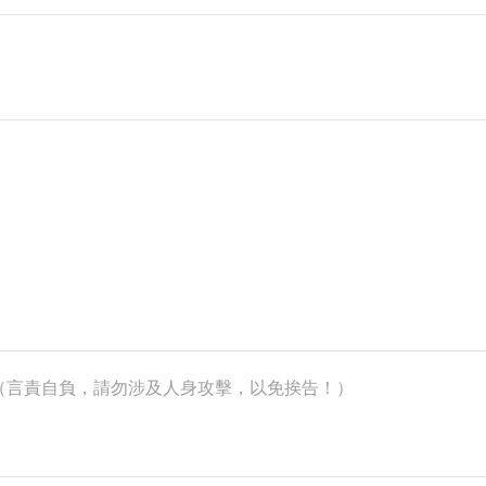
k）（言責自負，請勿涉及人身攻擊，以免挨告！）