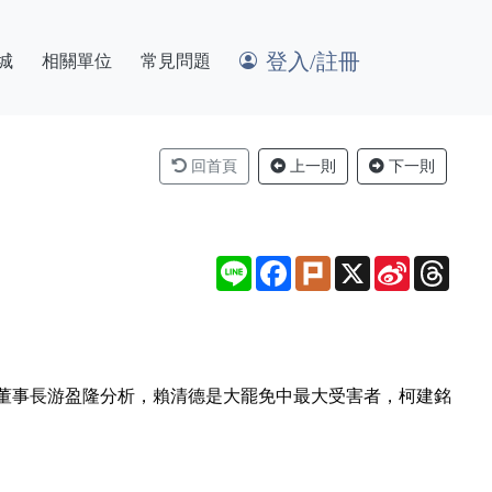
登入/註冊
城
相關單位
常見問題
回首頁
上一則
下一則
Line
Facebook
Plurk
X
Sina
Thre
Weibo
董事長游盈隆分析，賴清德是大罷免中最大受害者，柯建銘