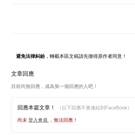
避免法律糾紛
，轉載本區文稿請先徵得原作者同意！
文章回應
目前尚無回應，成為第一個回應的人吧！
回應本篇文章！
（以下回應不會連結到FaceBoo
尚未
登入會員
，無法回應！