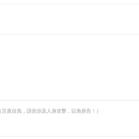
k）（言責自負，請勿涉及人身攻擊，以免挨告！）