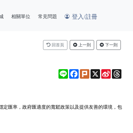
登入/註冊
城
相關單位
常見問題
回首頁
上一則
下一則
Line
Facebook
Plurk
X
Sina
Thre
Weibo
穩定匯率，政府匯適度的寬鬆政策以及提供友善的環境，包