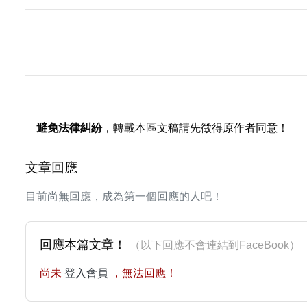
避免法律糾紛
，轉載本區文稿請先徵得原作者同意！
文章回應
目前尚無回應，成為第一個回應的人吧！
回應本篇文章！
（以下回應不會連結到FaceBoo
尚未
登入會員
，無法回應！